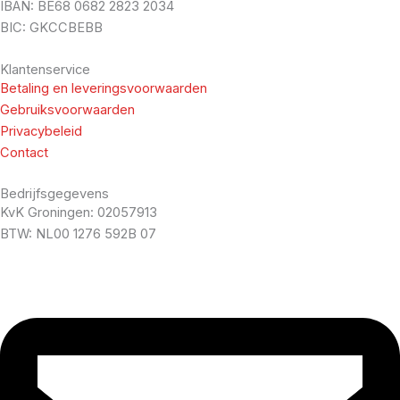
IBAN: BE68 0682 2823 2034
BIC: GKCCBEBB
Klantenservice
Betaling en leveringsvoorwaarden
Gebruiksvoorwaarden
Privacybeleid
Contact
Bedrijfsgegevens
KvK Groningen: 02057913
BTW: NL00 1276 592B 07