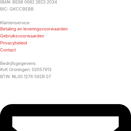
IBAN: BE68 0682 2823 2034
BIC: GKCCBEBB
Klantenservice
Betaling en leveringsvoorwaarden
Gebruiksvoorwaarden
Privacybeleid
Contact
Bedrijfsgegevens
KvK Groningen: 02057913
BTW: NL00 1276 592B 07