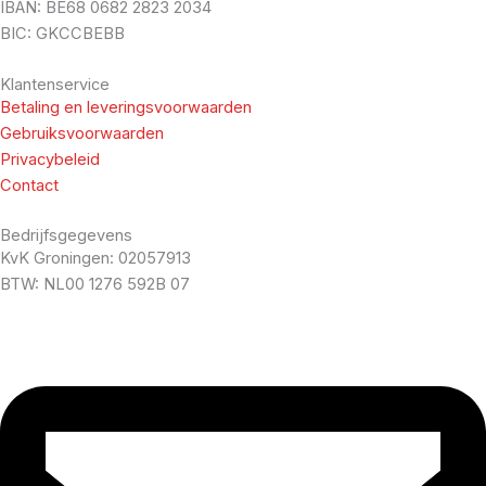
IBAN: BE68 0682 2823 2034
BIC: GKCCBEBB
Klantenservice
Betaling en leveringsvoorwaarden
Gebruiksvoorwaarden
Privacybeleid
Contact
Bedrijfsgegevens
KvK Groningen: 02057913
BTW: NL00 1276 592B 07