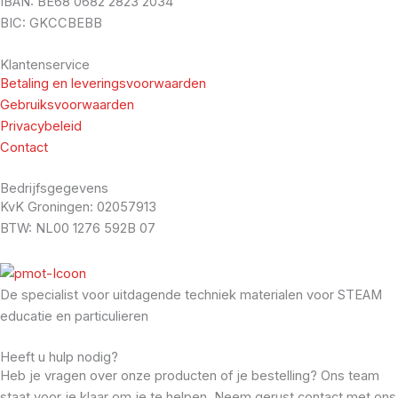
IBAN: BE68 0682 2823 2034
BIC: GKCCBEBB
Klantenservice
Betaling en leveringsvoorwaarden
Gebruiksvoorwaarden
Privacybeleid
Contact
Bedrijfsgegevens
KvK Groningen: 02057913
BTW: NL00 1276 592B 07
De specialist voor uitdagende techniek materialen voor STEAM
educatie en particulieren
Heeft u hulp nodig?
Heb je vragen over onze producten of je bestelling? Ons team
staat voor je klaar om je te helpen. Neem gerust contact met ons