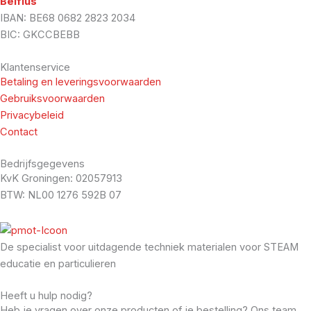
Belfius
IBAN: BE68 0682 2823 2034
BIC: GKCCBEBB
Klantenservice
Betaling en leveringsvoorwaarden
Gebruiksvoorwaarden
Privacybeleid
Contact
Bedrijfsgegevens
KvK Groningen: 02057913
BTW: NL00 1276 592B 07
De specialist voor uitdagende techniek materialen voor STEAM
educatie en particulieren
Heeft u hulp nodig?
Heb je vragen over onze producten of je bestelling? Ons team