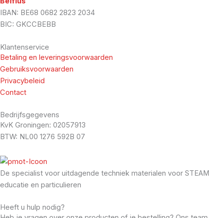
Belfius
IBAN: BE68 0682 2823 2034
BIC: GKCCBEBB
Klantenservice
Betaling en leveringsvoorwaarden
Gebruiksvoorwaarden
Privacybeleid
Contact
Bedrijfsgegevens
KvK Groningen: 02057913
BTW: NL00 1276 592B 07
De specialist voor uitdagende techniek materialen voor STEAM
educatie en particulieren
Heeft u hulp nodig?
Heb je vragen over onze producten of je bestelling? Ons team