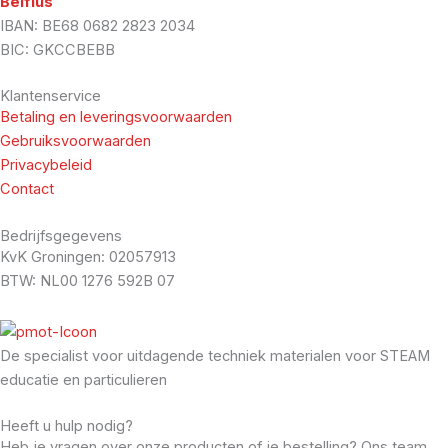
Belfius
IBAN: BE68 0682 2823 2034
BIC: GKCCBEBB
Klantenservice
Betaling en leveringsvoorwaarden
Gebruiksvoorwaarden
Privacybeleid
Contact
Bedrijfsgegevens
KvK Groningen: 02057913
BTW: NL00 1276 592B 07
De specialist voor uitdagende techniek materialen voor STEAM
educatie en particulieren
Heeft u hulp nodig?
Heb je vragen over onze producten of je bestelling? Ons team