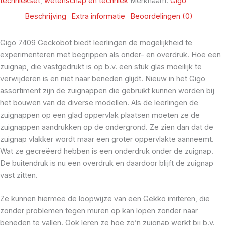
techniekset
,
wetenschap en techniek
Merknaam:
Gigo
Beschrijving
Extra informatie
Beoordelingen (0)
Gigo 7409 Geckobot biedt leerlingen de mogelijkheid te
experimenteren met begrippen als onder- en overdruk. Hoe een
zuignap, die vastgedrukt is op b.v. een stuk glas moeilijk te
verwijderen is en niet naar beneden glijdt. Nieuw in het Gigo
assortiment zijn de zuignappen die gebruikt kunnen worden bij
het bouwen van de diverse modellen. Als de leerlingen de
zuignappen op een glad oppervlak plaatsen moeten ze de
zuignappen aandrukken op de ondergrond. Ze zien dan dat de
zuignap vlakker wordt maar een groter oppervlakte aanneemt.
Wat ze gecreëerd hebben is een onderdruk onder de zuignap.
De buitendruk is nu een overdruk en daardoor blijft de zuignap
vast zitten.
Ze kunnen hiermee de loopwijze van een Gekko imiteren, die
zonder problemen tegen muren op kan lopen zonder naar
beneden te vallen. Ook leren ze hoe zo’n zuignap werkt bij b.v.