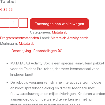
Talebot
€
35,95
-
+
Toevoegen aan winkelwagen
Categorieën:
Matatalab
,
Programmeermaterialen
Label:
Matatalab Activity cards.
Merknaam:
Matatalab
Beschrijving
Beoordelingen (0)
MATATALAB Activity Box is een speciaal aanvullend pakket
voor de Talebot Pro-robot, dat meer leermateriaal voor
kinderen biedt
De robot is voorzien van slimme interactieve technologie
en biedt spraakbegeleiding en directe feedback met
foutwaarschuwingen en mijlpaalvieringen. Kinderen worden
aangemoedigd om de wereld te verkennen met hun
nieuwe metgezel en te leren door te spelen.