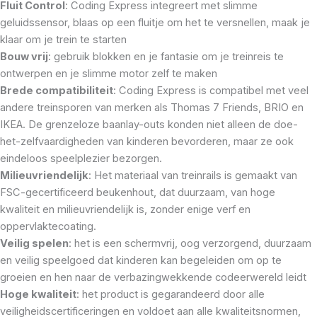
Fluit Control
: Coding Express integreert met slimme
geluidssensor, blaas op een fluitje om het te versnellen, maak je
klaar om je trein te starten
Bouw vrij
: gebruik blokken en je fantasie om je treinreis te
ontwerpen en je slimme motor zelf te maken
Brede compatibiliteit
: Coding Express is compatibel met veel
andere treinsporen van merken als Thomas 7 Friends, BRIO en
IKEA. De grenzeloze baanlay-outs konden niet alleen de doe-
het-zelfvaardigheden van kinderen bevorderen, maar ze ook
eindeloos speelplezier bezorgen.
Milieuvriendelijk
: Het materiaal van treinrails is gemaakt van
FSC-gecertificeerd beukenhout, dat duurzaam, van hoge
kwaliteit en milieuvriendelijk is, zonder enige verf en
oppervlaktecoating.
Veilig spelen
: het is een schermvrij, oog verzorgend, duurzaam
en veilig speelgoed dat kinderen kan begeleiden om op te
groeien en hen naar de verbazingwekkende codeerwereld leidt
Hoge kwaliteit
: het product is gegarandeerd door alle
veiligheidscertificeringen en voldoet aan alle kwaliteitsnormen,