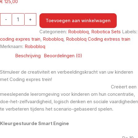
€
125,00
-
+
Toevoegen aan winkelwagen
Categorieën:
Robobloq
,
Robotica Sets
Labels:
coding expres train
,
Robobloq
,
Robobloq Coding extress train
Merknaam:
Robobloq
Beschrijving
Beoordelingen (0)
Stimuleer de creativiteit en verbeeldingskracht van uw kinderen
met Coding expres trein!
Creëert een
meeslepende leeromgeving voor kinderen om hun concentratie,
doe-het-zelfvaardigheid, logisch denken en sociale vaardigheden
te verbeteren tijdens het scenario-gebaseerd spelen.
Kleurgestuurde Smart Engine