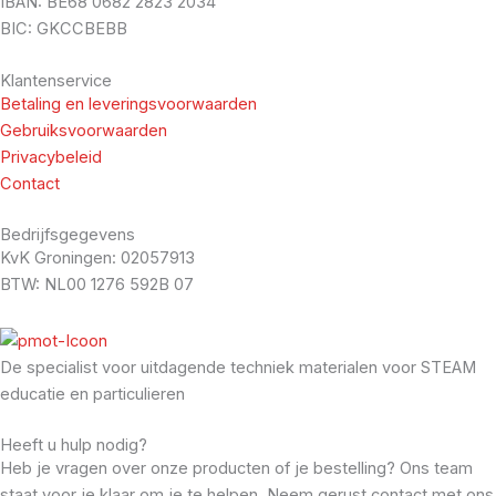
IBAN: BE68 0682 2823 2034
BIC: GKCCBEBB
Klantenservice
Betaling en leveringsvoorwaarden
Gebruiksvoorwaarden
Privacybeleid
Contact
Bedrijfsgegevens
KvK Groningen: 02057913
BTW: NL00 1276 592B 07
De specialist voor uitdagende techniek materialen voor STEAM
educatie en particulieren
Heeft u hulp nodig?
Heb je vragen over onze producten of je bestelling? Ons team
staat voor je klaar om je te helpen. Neem gerust contact met ons