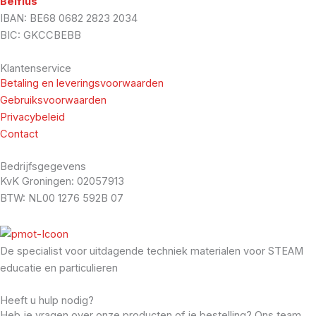
Belfius
IBAN: BE68 0682 2823 2034
BIC: GKCCBEBB
Klantenservice
Betaling en leveringsvoorwaarden
Gebruiksvoorwaarden
Privacybeleid
Contact
Bedrijfsgegevens
KvK Groningen: 02057913
BTW: NL00 1276 592B 07
De specialist voor uitdagende techniek materialen voor STEAM
educatie en particulieren
Heeft u hulp nodig?
Heb je vragen over onze producten of je bestelling? Ons team