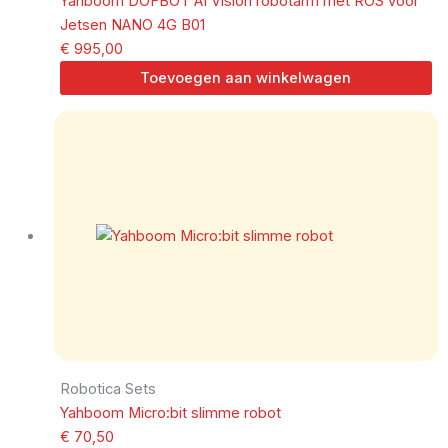
Yahboom DOFBOT AI Vision robotarm met ROS voor
Jetsen NANO 4G B01
€
995,00
Toevoegen aan winkelwagen
Robotica Sets
Yahboom Micro:bit slimme robot
€
70,50