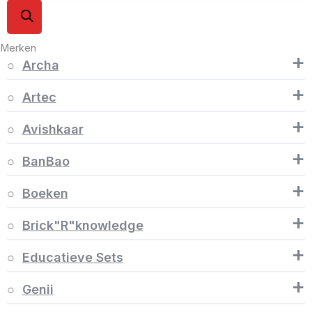
Merken
+
Archa
+
Artec
+
Avishkaar
+
BanBao
+
Boeken
+
Brick"R"knowledge
+
Educatieve Sets
+
Genii