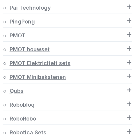
+
Pai Technology
+
PingPong
+
PMOT
+
PMOT bouwset
+
PMOT Elektriciteit sets
+
PMOT Minibakstenen
+
Qubs
+
Robobloq
+
RoboRobo
+
Robotica Sets