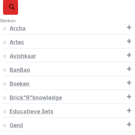
Merken
+
Archa
+
Artec
+
Avishkaar
+
BanBao
+
Boeken
+
Brick"R"knowledge
+
Educatieve Sets
+
Genii