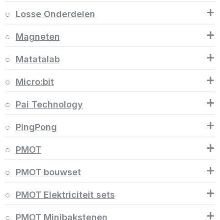
+
Losse Onderdelen
+
Magneten
+
Matatalab
+
Micro:bit
+
Pai Technology
+
PingPong
+
PMOT
+
PMOT bouwset
+
PMOT Elektriciteit sets
+
PMOT Minibakstenen