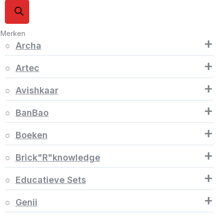
Merken
+
Archa
+
Artec
+
Avishkaar
+
BanBao
+
Boeken
+
Brick"R"knowledge
+
Educatieve Sets
+
Genii