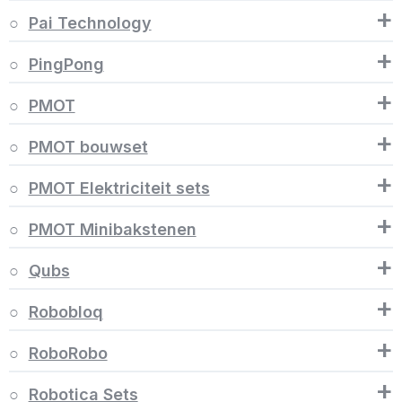
+
Pai Technology
+
PingPong
+
PMOT
+
PMOT bouwset
+
PMOT Elektriciteit sets
+
PMOT Minibakstenen
+
Qubs
+
Robobloq
+
RoboRobo
+
Robotica Sets